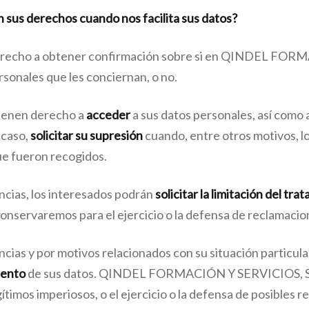
sus derechos cuando nos facilita sus datos?
derecho a obtener confirmación sobre si en QINDEL FOR
sonales que les conciernan, o no.
tienen derecho a
acceder
a sus datos personales, así como 
 caso,
solicitar su supresión
cuando, entre otros motivos, l
ue fueron recogidos.
cias, los interesados podrán
solicitar la
limitación del tra
onservaremos para el ejercicio o la defensa de reclamacio
ias y por motivos relacionados con su situación particular
iento
de sus datos. QINDEL FORMACIÓN Y SERVICIOS, S.L.
gítimos imperiosos, o el ejercicio o la defensa de posibles 