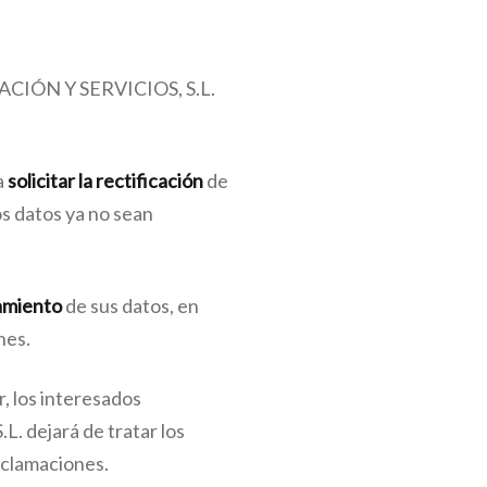
MACIÓN Y SERVICIOS, S.L.
a
solicitar la rectificación
de
os datos ya no sean
tamiento
de sus datos, en
nes.
, los interesados
 dejará de tratar los
reclamaciones.