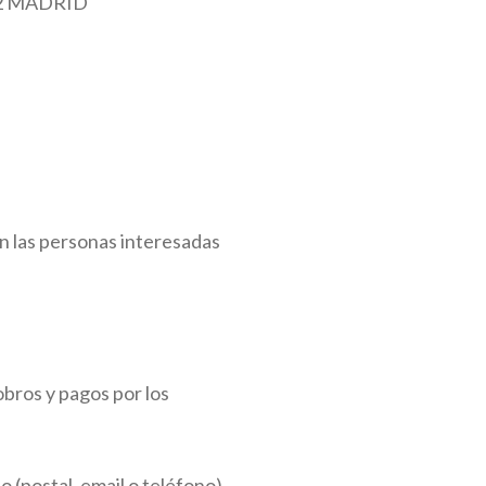
02 MADRID
 las personas interesadas
cobros y pagos por los
 (postal, email o teléfono)