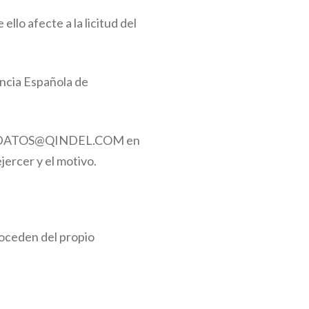
llo afecte a la licitud del
encia Española de
CIONDATOS@QINDEL.COM en
jercer y el motivo.
oceden del propio