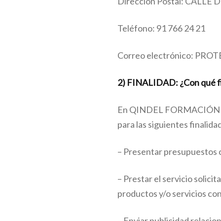
Dirección Postal: CALLE
Teléfono: 91 766 24 21
Correo electrónico: 
2) FINALIDAD: ¿Con qué fi
En QINDEL FORMACIÓN Y SER
para las siguientes finalida
– Presentar presupuestos c
– Prestar el servicio solicit
productos y/o servicios co
– Enviar publicidad relacio